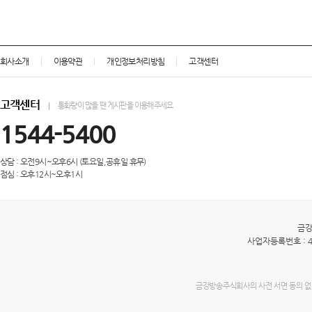
회사소개
이용약관
개인정보처리방침
고객센터
고객센터
통화량이 많을 땐 게시판을 이용해주세요
1544-5400
상담 : 오전9시~오후6시 (토요일,공휴일 휴무)
점심 : 오후12시~오후1시
금
사업자등록번호 : 40
금강방송주식회사의 사전 서면 동의 없이