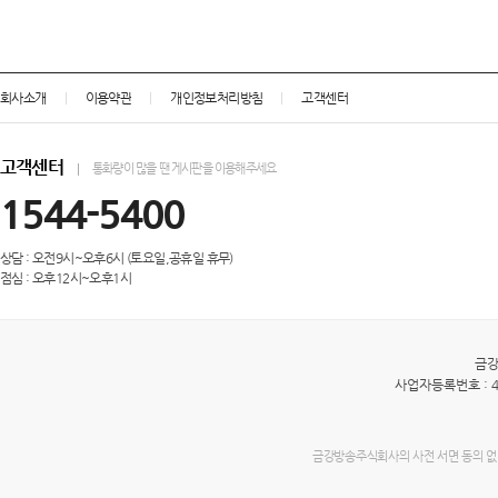
회사소개
이용약관
개인정보처리방침
고객센터
고객센터
통화량이 많을 땐 게시판을 이용해주세요
1544-5400
상담 : 오전9시~오후6시 (토요일,공휴일 휴무)
점심 : 오후12시~오후1시
금
사업자등록번호 : 40
금강방송주식회사의 사전 서면 동의 없이