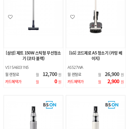
[삼성] 제트 150W 스틱형 무선청소
[LG] 코드제로 A5 청소기 (카밍 베
기 (코타 블랙)
이지)
VS15A6031N5
AS527WA
12,700
26,900
월 렌탈료
월 렌탈료
월
원
월
원
0
2,900
카드혜택가
카드혜택가
월
원
월
원