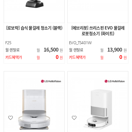
[로보락] 습식 물걸레 청소기 (블랙)
[에브리봇] 쓰리스핀 EVO 물걸레
로봇청소기 (화이트)
F25
EVO_TS401W
16,500
13,900
월 렌탈료
월 렌탈료
월
원
월
원
0
0
카드혜택가
카드혜택가
월
원
월
원