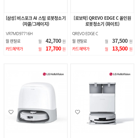
[삼성] 비스포크 AI 스팀 로봇청소기
[로보락] QREVO EDGE C 올인원
(차콜/그레이지)
로봇청소기 (화이트)
VR7MD97716H
QREVO EDGE C
VR7MD97716G
42,700
37,500
월 렌탈료
월 렌탈료
월
원
월
원
17,700
13,500
카드혜택가
카드혜택가
월
원
월
원