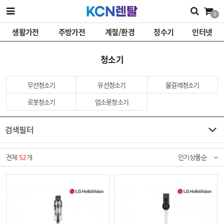
0
생활가전
주방가전
계절/환경
정수기
인터넷
청소기
무선청소기
유선청소기
물걸레청소기
로봇청소기
업소용청소기
검색필터
전체
52
개
인기상품순