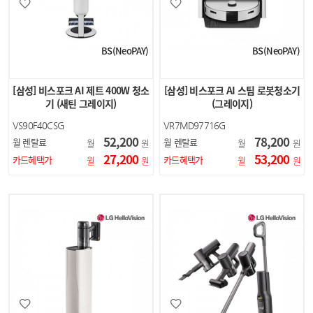
BS(NeoPAY)
BS(NeoPAY)
[삼성] 비스포크 AI 제트 400W 청소
[삼성] 비스포크 AI 스팀 로봇청소기
기 (새틴 그레이지)
(그레이지)
VS90F40CSG
VR7MD97716G
52,200
78,200
월 렌탈료
월 렌탈료
월
원
월
원
27,200
53,200
카드혜택가
카드혜택가
월
원
월
원