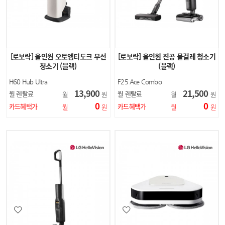
[로보락] 올인원 오토엠티도크 무선
[로보락] 올인원 진공 물걸레 청소기
청소기 (블랙)
(블랙)
H60 Hub Ultra
F25 Ace Combo
13,900
21,500
월 렌탈료
월 렌탈료
월
원
월
원
0
0
카드혜택가
카드혜택가
월
원
월
원