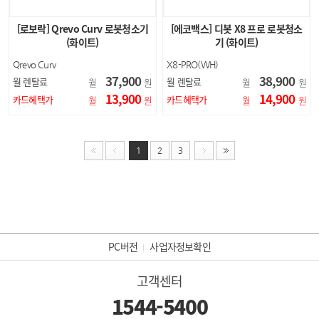
[로보락] Qrevo Curv 로봇청소기
[에코백스] 디봇 X8 프로 로봇청소
(화이트)
기 (화이트)
Qrevo Curv
X8-PRO(WH)
37,900
38,900
월 렌탈료
월 렌탈료
월
원
월
원
13,900
14,900
카드혜택가
카드혜택가
월
원
월
원
1
2
3
PC버전
사업자정보확인
고객센터
1544-5400