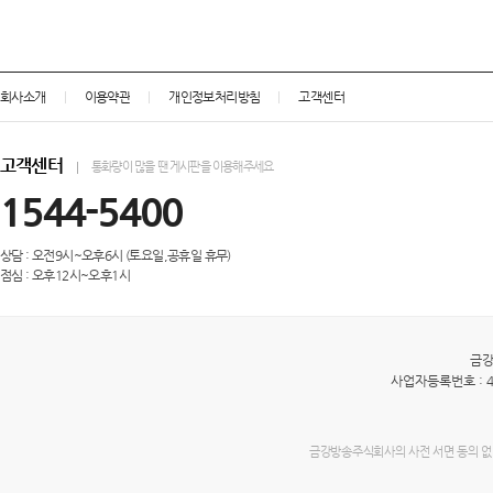
회사소개
이용약관
개인정보처리방침
고객센터
고객센터
통화량이 많을 땐 게시판을 이용해주세요
1544-5400
상담 : 오전9시~오후6시 (토요일,공휴일 휴무)
점심 : 오후12시~오후1시
금
사업자등록번호 : 40
금강방송주식회사의 사전 서면 동의 없이