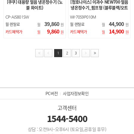
[쿠쿠] 대용량 얼음 냉온정수기 (노
[청호나이스] 이과수 NEW700 얼음
블 화이트)
냉온정수기_펌프형 (블루블랙/오트
밀베이지)
CP-AJS801SW
WI-70S9P010M
39,860
44,900
월 렌탈료
월 렌탈료
월
원
월
원
9,860
14,900
카드혜택가
카드혜택가
월
원
월
원
1
2
3
PC버전
사업자정보확인
고객센터
1544-5400
상담 : 오전9시~오후6시 (토요일,공휴일 휴무)