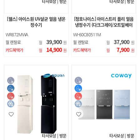
타사보상 | 방문
타사보상 | 방문
[웰스] 아이스원 UV살균 얼음 냉온
[청호나이스] 아이스트리 플리 얼음
정수기
냉정수기 (다크그레이/오트밀베이
지)
WR872MWA
WI-60C80511M
39,900
37,900
월 렌탈료
월 렌탈료
월
원
월
원
14,900
7,900
카드혜택가
카드혜택가
월
원
월
원
타사보상 | 방문
타사보상 | 방문