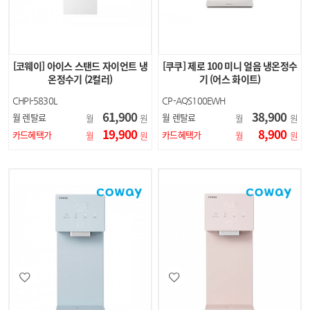
[코웨이] 아이스 스탠드 자이언트 냉
[쿠쿠] 제로 100 미니 얼음 냉온정수
온정수기 (2컬러)
기 (어스 화이트)
CHPI-5830L
CP-AQS100EWH
61,900
38,900
월 렌탈료
월 렌탈료
월
원
월
원
19,900
8,900
카드혜택가
카드혜택가
월
원
월
원