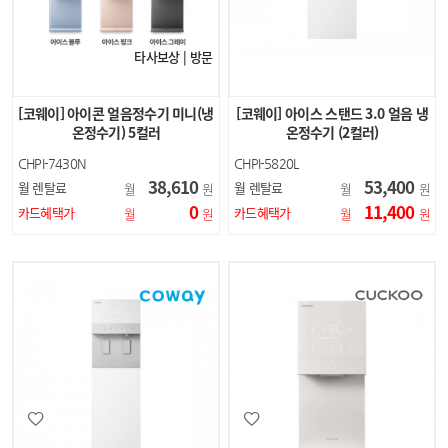
타사보상 | 방문
[코웨이] 아이콘 얼음정수기 미니(냉
[코웨이] 아이스 스탠드 3.0 얼음 냉
온정수기) 5컬러
온정수기 (2컬러)
CHPI-7430N
CHPI-5820L
38,610
53,400
월 렌탈료
월 렌탈료
월
원
월
원
0
11,400
카드혜택가
카드혜택가
월
원
월
원