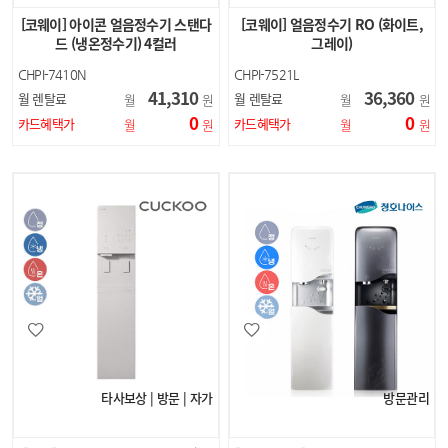
[코웨이] 아이콘 얼음정수기 스탠다
[코웨이] 얼음정수기 RO (화이트,
드 (냉온정수기) 4컬러
그레이)
CHPI-7410N
CHPI-7521L
41,310
36,360
월 렌탈료
월 렌탈료
월
원
월
원
0
0
카드혜택가
카드혜택가
월
원
월
원
타사보상 | 방문 | 자가
방문관리