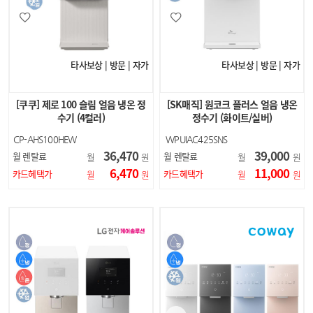
타사보상 | 방문 | 자가
타사보상 | 방문 | 자가
[쿠쿠] 제로 100 슬림 얼음 냉온 정
[SK매직] 원코크 플러스 얼음 냉온
수기 (4컬러)
정수기 (화이트/실버)
CP-AHS100HEW
WPUIAC425SNS
CP-AHS100HEG
WPUIAC425SNW
36,470
39,000
월 렌탈료
월 렌탈료
월
원
월
원
CP-AHS100HEBR
6,470
11,000
CP-AHS100HEB
카드혜택가
카드혜택가
월
원
월
원