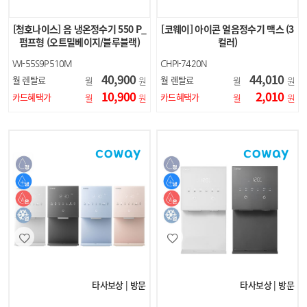
[청호나이스] 음 냉온정수기 550 P_
[코웨이] 아이콘 얼음정수기 맥스 (3
펌프형 (오트밀베이지/블루블랙)
컬러)
WI-55S9P510M
CHPI-7420N
40,900
44,010
월 렌탈료
월 렌탈료
월
원
월
원
10,900
2,010
카드혜택가
카드혜택가
월
원
월
원
타사보상 | 방문
타사보상 | 방문