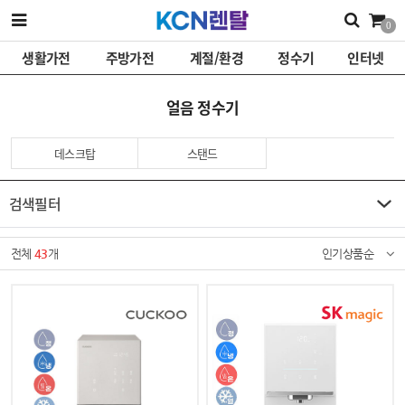
0
생활가전
주방가전
계절/환경
정수기
인터넷
얼음 정수기
데스크탑
스탠드
검색필터
전체
43
개
인기상품순