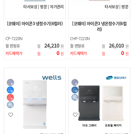
타사보상 | 방문 | 자가관리
타사보상 | 방문
[코웨이] 아이콘3 냉정수기(6컬러)
[코웨이] 아이콘3 냉온정수기(6컬
러)
CP-7220N
CHP-7220N
24,210
26,010
월 렌탈료
월 렌탈료
월
원
월
원
0
0
카드혜택가
카드혜택가
월
원
월
원