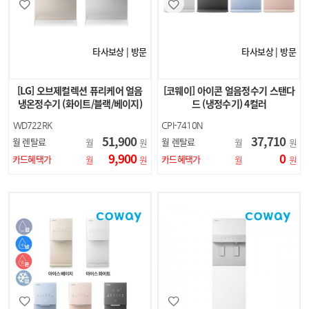
타사보상 | 방문
타사보상 | 방문
[LG] 오브제컬렉션 퓨리케어 얼음
[코웨이] 아이콘 얼음정수기 스탠다
냉온정수기 (화이트/블랙/베이지)
드 (냉정수기) 4컬러
WD722RK
CPI-7410N
WD722RH
51,900
37,710
월 렌탈료
월 렌탈료
월
원
월
원
WD722RE
9,900
0
카드혜택가
카드혜택가
월
원
월
원