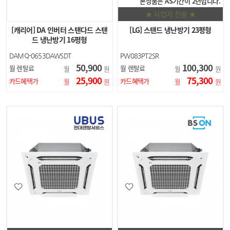
본상품은 AS기간이 2년입니다.
★ 사업자 전용 ★
[캐리어] DA 인버터 스탠다드 스탠
[LG] 스탠드 냉난방기 23평형
드 냉난방기 16평형
DAMQ-0653DAWSDT
PW083PT2SR
50,900
100,300
월 렌탈료
월 렌탈료
월
원
월
원
25,900
75,300
카드혜택가
카드혜택가
월
원
월
원