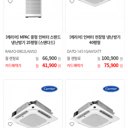
[캐리어] MPAC 중형 인버터 스탠드
[캐리어] 인버터 천장형 냉난방기
냉난방기 25평형 (스탠다드)
40평형
RAMQ-0902LAWSD
DATQ-1451GAWSXTT
66,900
100,900
월 렌탈료
월 렌탈료
월
원
월
원
41,900
75,900
카드혜택가
카드혜택가
월
원
월
원