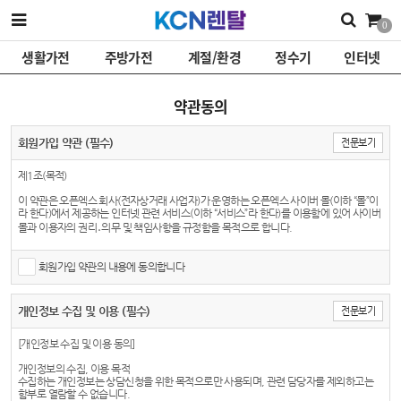
0
생활가전
주방가전
계절/환경
정수기
인터넷
약관동의
회원가입 약관 (필수)
전문보기
제1조(목적)
이 약관은 오픈엑스 회사(전자상거래 사업자)가 운영하는 오픈엑스 사이버 몰(이하 “몰”이
라 한다)에서 제공하는 인터넷 관련 서비스(이하 “서비스”라 한다)를 이용함에 있어 사이버
몰과 이용자의 권리․의무 및 책임사항을 규정함을 목적으로 합니다.
※「PC통신, 무선 등을 이용하는 전자상거래에 대해서도 그 성질에 반하지 않는 한 이 약관
을 준용합니다.」
회원가입 약관의 내용에 동의합니다
제2조(정의)
개인정보 수집 및 이용 (필수)
전문보기
① “몰”이란 오픈엑스 회사가 재화 또는 용역(이하 “재화 등”이라 함)을 이용자에게 제공하
기 위하여 컴퓨터 등 정보통신설비를 이용하여 재화 등을 거래할 수 있도록 설정한 가상의
영업장을 말하며, 아울러 사이버몰을 운영하는 사업자의 의미로도 사용합니다.
[개인정보 수집 및 이용 동의]
② “이용자”란 “몰”에 접속하여 이 약관에 따라 “몰”이 제공하는 서비스를 받는 회원 및 비회
개인정보의 수집, 이용 목적
원을 말합니다.
수집하는 개인정보는 상담신청을 위한 목적으로만 사용되며, 관련 담당자를 제외하고는
함부로 열람할 수 없습니다.