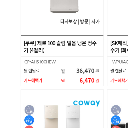
타사보상 | 방문 | 자가
[쿠쿠] 제로 100 슬림 얼음 냉온 정수
[SK매직
기 (4컬러)
수기 (화
CP-AHS100HEW
WPUIAC
CP-AHS100HEG
WPUIAC
36,470
월 렌탈료
월
원
월 렌탈료
CP-AHS100HEBR
CP-AHS100HEB
6,470
카드혜택가
월
원
카드혜택