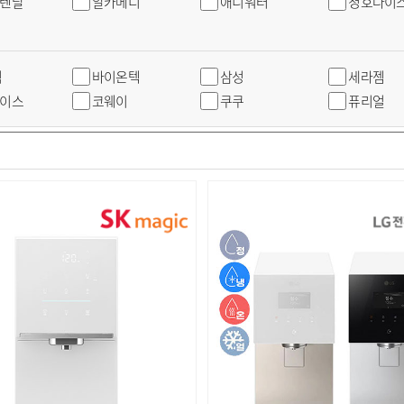
렌탈
알카메디
애니워터
청호나이
직
바이온텍
삼성
세라젬
이스
코웨이
쿠쿠
퓨리얼