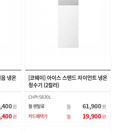
얼음 냉온
[코웨이] 아이스 스탠드 자이언트 냉온
정수기 (2컬러)
CHPI-5830L
,400
61,900
원
월 렌탈료
월
원
,400
19,900
원
카드혜택가
월
원