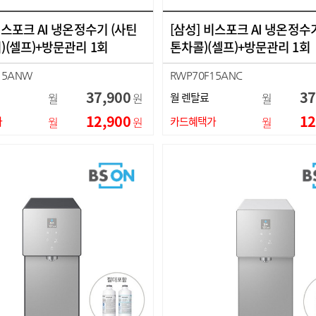
비스포크 AI 냉온정수기 (사틴
[삼성] 비스포크 AI 냉온정수
)(셀프)+방문관리 1회
톤차콜)(셀프)+방문관리 1회
15ANW
RWP70F15ANC
37,900
37
월
원
월 렌탈료
월
12,900
12
가
월
원
카드혜택가
월