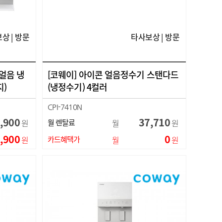
상 | 방문
타사보상 | 방문
 얼음 냉
[코웨이] 아이콘 얼음정수기 스탠다드
)
(냉정수기) 4컬러
CPI-7410N
,900
37,710
원
월 렌탈료
월
원
,900
0
원
카드혜택가
월
원