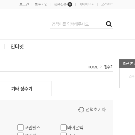
로그인
회원가입
마이페이지
고객센터
찜한상품
0
인터넷
최근 본
HOME
정수기
없음
기타 정수기
선택초기화
교원웰스
바이온텍