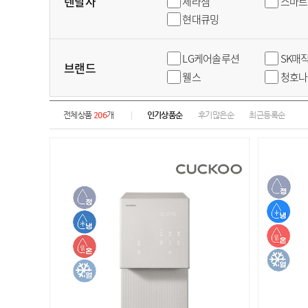
렌탈사
세라젬
스마트
현대큐밍
LG케어솔루션
SK매
브랜드
웰스
청호나
전체상품
206
개
인기상품순
후기많은순
최근등록순