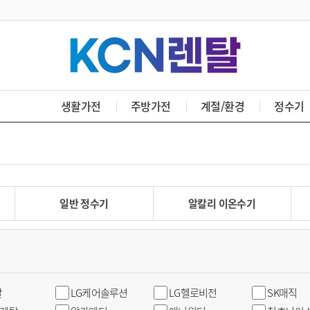
생활가전
주방가전
계절/환경
정수기
일반 정수기
알칼리 이온수기
탈
LG케어솔루션
LG헬로비전
SK매직