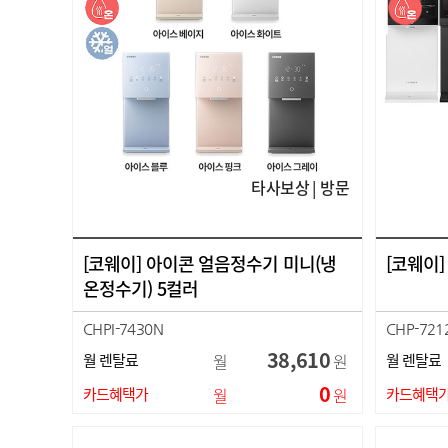
타사보상 | 방문
[코웨이] 아이콘 얼음정수기 미니(냉
[코웨이]
온정수기) 5컬러
CHPI-7430N
CHP-721
38,610
월 렌탈료
월
원
월 렌탈료
0
카드혜택가
월
원
카드혜택