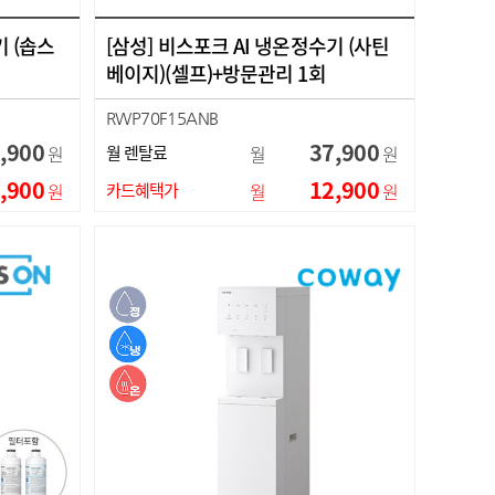
기 (솝스
[삼성] 비스포크 AI 냉온정수기 (사틴
베이지)(셀프)+방문관리 1회
RWP70F15ANB
,900
37,900
원
월 렌탈료
월
원
,900
12,900
원
카드혜택가
월
원