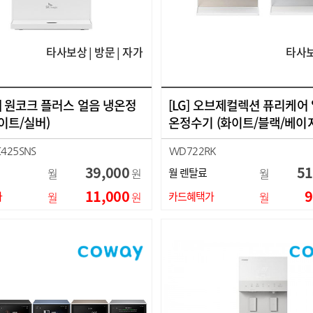
타사보상 | 방문 | 자가
타사보
] 원코크 플러스 얼음 냉온정
[LG] 오브제컬렉션 퓨리케어
이트/실버)
온정수기 (화이트/블랙/베이지
425SNS
WD722RK
425SNW
WD722RH
39,000
51
월
원
월 렌탈료
월
WD722RE
11,000
9
가
월
원
카드혜택가
월