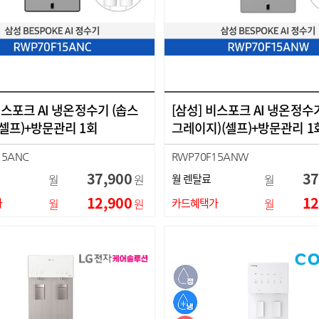
비스포크 AI 냉온정수기 (솝스
[삼성] 비스포크 AI 냉온정수
(셀프)+방문관리 1회
그레이지)(셀프)+방문관리 1
15ANC
RWP70F15ANW
37,900
37
월
원
월 렌탈료
월
12,900
12
가
월
원
카드혜택가
월