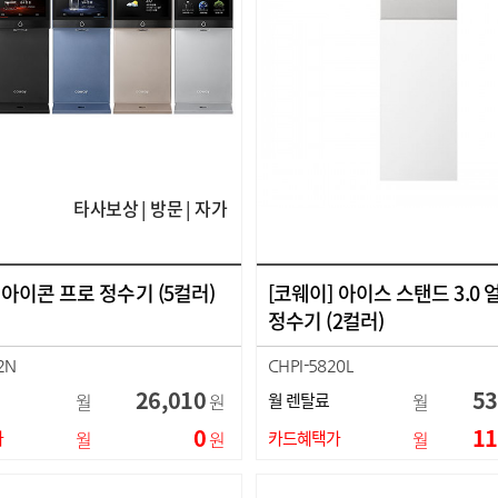
타사보상 | 방문 | 자가
 아이콘 프로 정수기 (5컬러)
[코웨이] 아이스 스탠드 3.0 
정수기 (2컬러)
2N
CHPI-5820L
26,010
53
월
원
월 렌탈료
월
0
11
가
월
원
카드혜택가
월