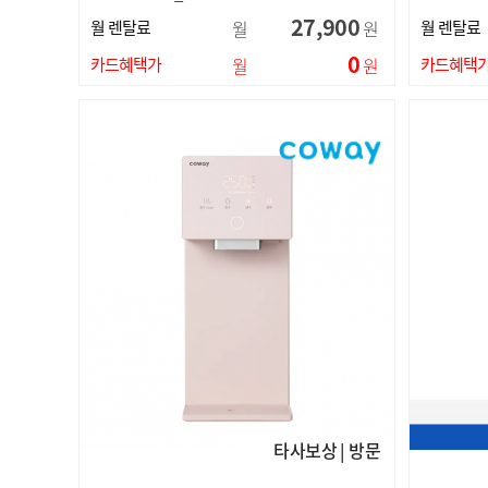
27,900
월 렌탈료
월
원
월 렌탈료
0
카드혜택가
월
원
카드혜택
타사보상 | 방문