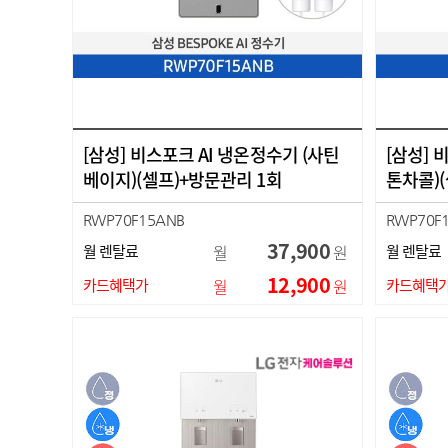
[삼성] 비스포크 AI 냉온정수기 (사틴
[삼성] 
베이지)(셀프)+방문관리 1회
톤차콜)
RWP70F15ANB
RWP70F
37,900
월 렌탈료
월
원
월 렌탈료
12,900
카드혜택가
월
원
카드혜택