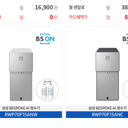
16,900
38
월
원
월 렌탈료
월
0
8
가
월
원
카드혜택가
월