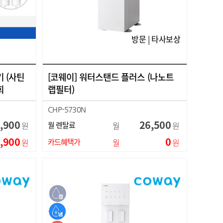
방문 | 타사보상
기 (사틴
[코웨이] 워터스탠드 플러스 (나노트
회
랩필터)
CHP-5730N
,900
26,500
원
월 렌탈료
월
원
,900
0
원
카드혜택가
월
원