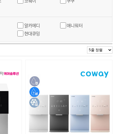
스
코웨이
쿠쿠
알카메디
애니워터
현대큐밍