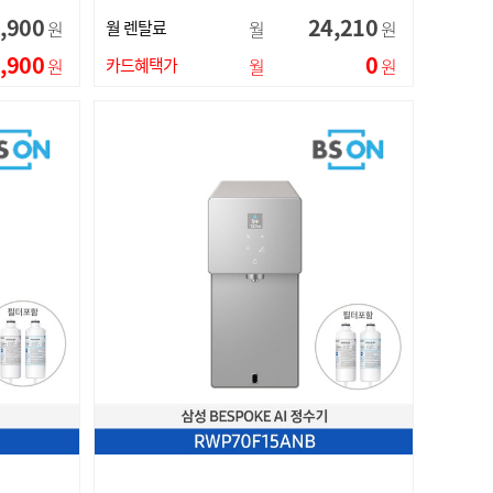
,900
24,210
원
월 렌탈료
월
원
,900
0
원
카드혜택가
월
원