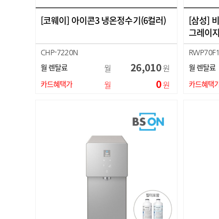
[코웨이] 아이콘3 냉온정수기(6컬러)
[삼성] 
그레이지
CHP-7220N
RWP70F
26,010
월 렌탈료
월
원
월 렌탈료
0
카드혜택가
월
원
카드혜택