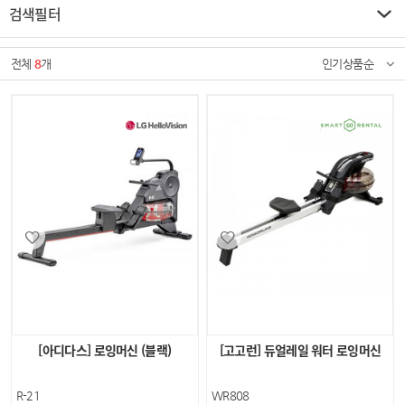
검색필터
전체
8
개
인기상품순
[아디다스] 로잉머신 (블랙)
[고고런] 듀얼레일 워터 로잉머신
R-21
WR808