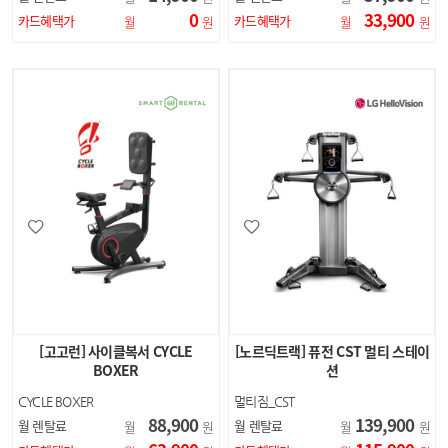
0
33,900
카드혜택가
카드혜택가
월
원
월
원
[고고런] 사이클복서 CYCLE
[노르딕트랙] 퓨전 CST 멀티 스테이
BOXER
션
CYCLE BOXER
멀티짐_CST
88,900
139,900
월 렌탈료
월 렌탈료
월
원
월
원