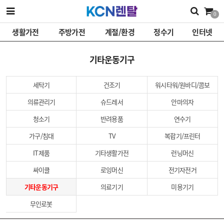
0
생활가전
주방가전
계절/환경
정수기
인터넷
기타운동기구
세탁기
건조기
워시타워/원바디/콤보
의류관리기
슈드레서
안마의자
청소기
반려용품
연수기
가구/침대
TV
복합기/프린터
IT제품
기타생활가전
런닝머신
싸이클
로잉머신
전기자전거
기타운동기구
의료기기
미용기기
무인로봇