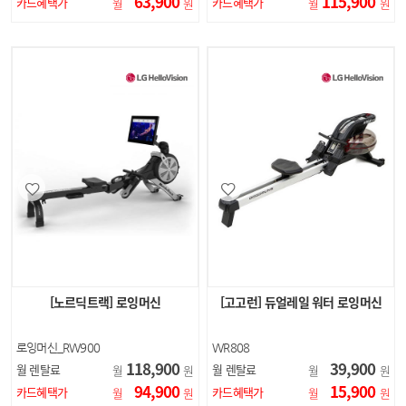
63,900
115,900
카드혜택가
카드혜택가
월
원
월
원
[노르딕트랙] 로잉머신
[고고런] 듀얼레일 워터 로잉머신
로잉머신_RW900
WR808
118,900
39,900
월 렌탈료
월 렌탈료
월
원
월
원
94,900
15,900
카드혜택가
카드혜택가
월
원
월
원