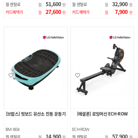
51,600
32,900
월 렌탈료
월 렌탈료
월
원
월
원
27,600
7,900
카드혜택가
카드혜택가
월
원
월
원
[브람스] 핏보드 유산소 진동 운동기
[에셜론] 로잉머신 ECH-ROW
BM-804
ECH-ROW
14,900
57,900
월 렌탈료
월 렌탈료
월
원
월
원