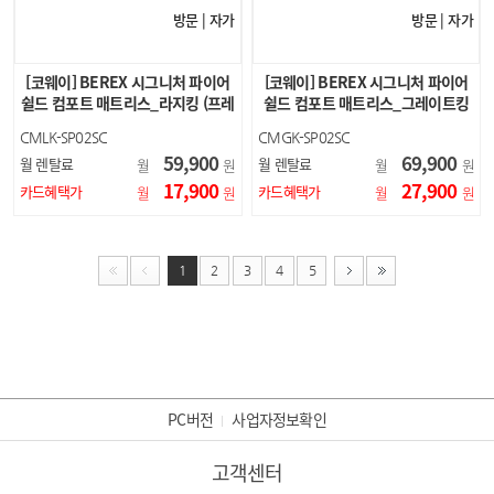
방문 | 자가
방문 | 자가
[코웨이] BEREX 시그니처 파이어
[코웨이] BEREX 시그니처 파이어
쉴드 컴포트 매트리스_라지킹 (프레
쉴드 컴포트 매트리스_그레이트킹
임X)
(프레임X)
CMLK-SP02SC
CMGK-SP02SC
59,900
69,900
월 렌탈료
월 렌탈료
월
원
월
원
17,900
27,900
카드혜택가
카드혜택가
월
원
월
원
1
2
3
4
5
PC버전
사업자정보확인
고객센터