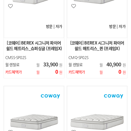
방문 | 자가
방문 | 자가
[코웨이] BEREX 시그니처 파이어
[코웨이] BEREX 시그니처 파이어
쉴드 매트리스_슈퍼싱글 (프레임X)
쉴드 매트리스_퀸 (프레임X)
CMSS-SP02S
CMQ-SP02S
33,900
40,900
월 렌탈료
월 렌탈료
월
원
월
원
0
0
카드혜택가
카드혜택가
월
원
월
원