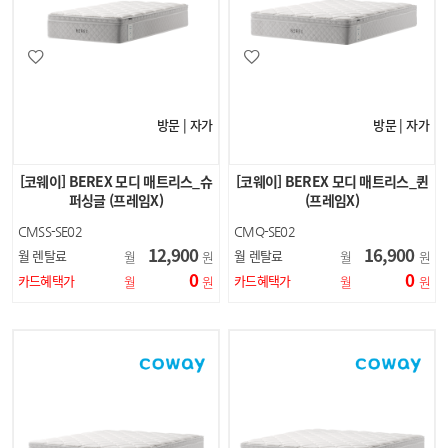
방문 | 자가
방문 | 자가
[코웨이] BEREX 모디 매트리스_슈
[코웨이] BEREX 모디 매트리스_퀸
퍼싱글 (프레임X)
(프레임X)
CMSS-SE02
CMQ-SE02
12,900
16,900
월 렌탈료
월 렌탈료
월
원
월
원
0
0
카드혜택가
카드혜택가
월
원
월
원