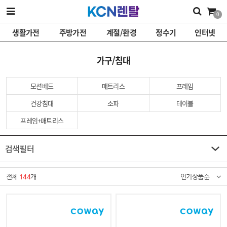
0
생활가전
주방가전
계절/환경
정수기
인터넷
가구/침대
모션베드
매트리스
프레임
건강침대
소파
테이블
프레임+매트리스
검색필터
전체
144
개
인기상품순