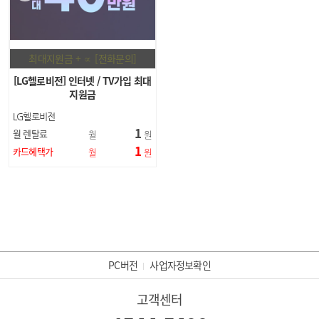
최대지원금 + ∝ [전화문의]
[LG헬로비전] 인터넷 / TV가입 최대
지원금
LG헬로비전
1
월 렌탈료
월
원
1
카드혜택가
월
원
PC버전
사업자정보확인
고객센터