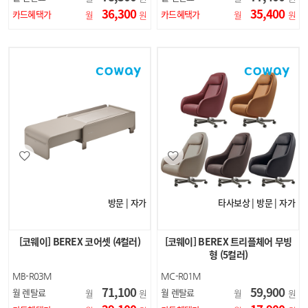
36,300
35,400
카드혜택가
카드혜택가
월
원
월
원
방문 | 자가
타사보상 | 방문 | 자가
[코웨이] BEREX 코어셋 (4컬러)
[코웨이] BEREX 트리플체어 무빙
형 (5컬러)
MB-R03M
MC-R01M
71,100
59,900
월 렌탈료
월 렌탈료
월
원
월
원