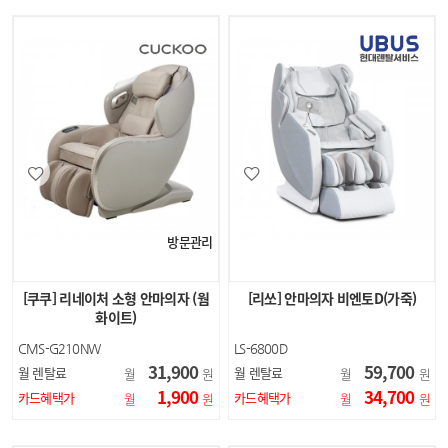
방문관리
[쿠쿠] 리네이처 소형 안마의자 (웜
[리쏘] 안마의자 비엔토D(가죽)
화이트)
CMS-G210NW
LS-6800D
31,900
59,700
월 렌탈료
월 렌탈료
월
원
월
원
1,900
34,700
카드혜택가
카드혜택가
월
원
월
원