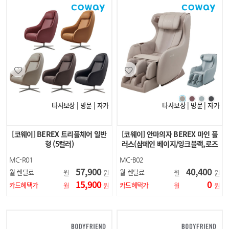
타사보상 | 방문 | 자가
타사보상 | 방문 | 자가
[코웨이] BEREX 트리플체어 일반
[코웨이] 안마의자 BEREX 마인 플
형 (5컬러)
러스(샴페인 베이지/잉크블랙,로즈
브라운,아틱그레이)
MC-R01
MC-B02
57,900
40,400
월 렌탈료
월 렌탈료
월
원
월
원
15,900
0
카드혜택가
카드혜택가
월
원
월
원