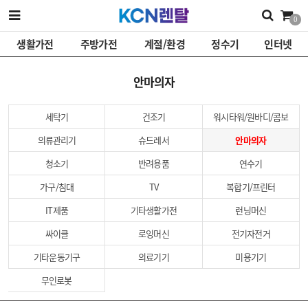
0
생활가전
주방가전
계절/환경
정수기
인터넷
안마의자
세탁기
건조기
워시타워/원바디/콤보
의류관리기
슈드레서
안마의자
청소기
반려용품
연수기
가구/침대
TV
복합기/프린터
IT제품
기타생활가전
런닝머신
싸이클
로잉머신
전기자전거
기타운동기구
의료기기
미용기기
무인로봇