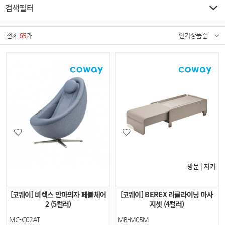
검색필터
전체
65
개
인기상품순
방문 | 자가
[코웨이] 비렉스 안마의자 페블체어
[코웨이] BEREX 리클라이닝 마사
2 (5컬러)
지셋 (4컬러)
MC-C02AT
MB-M05M