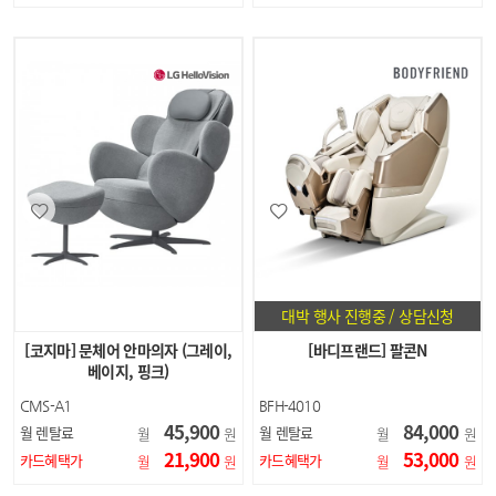
대박 행사 진행중 / 상담신청
[코지마] 문체어 안마의자 (그레이,
[바디프랜드] 팔콘N
베이지, 핑크)
CMS-A1
BFH-4010
CMS-A3
45,900
84,000
월 렌탈료
월 렌탈료
월
원
월
원
CMS-A5
21,900
53,000
카드혜택가
카드혜택가
월
원
월
원