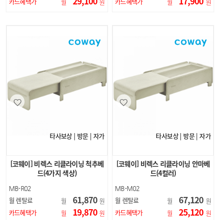
29,100
17,900
카드혜택가
카드혜택가
월
원
월
원
타사보상 | 방문 | 자가
타사보상 | 방문 | 자가
[코웨이] 비렉스 리클라이닝 척추베
[코웨이] 비렉스 리클라이닝 안마베
드(4가지 색상)
드(4컬러)
MB-R02
MB-M02
61,870
67,120
월 렌탈료
월 렌탈료
월
원
월
원
19,870
25,120
카드혜택가
카드혜택가
월
원
월
원