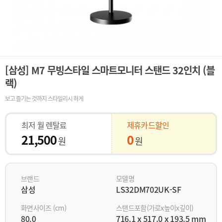
[삼성] M7 무빙스타일 스마트모니터 스탠드 32인치 (블
랙)
보고 즐기는 것까지 스타일리시 하게
최저 월 렌탈료
제휴카드할인
21,500
0
원
원
브랜드
모델명
삼성
LS32DM702UK-SF
화면사이즈 (cm)
스탠드포함(가로x높이x깊이)
80.0
716.1 x 517.0 x 193.5 mm