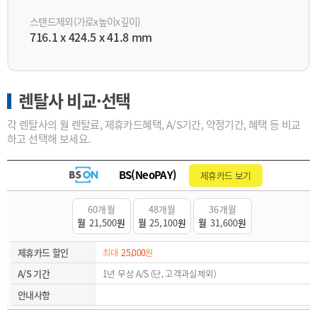
스탠드제외(가로x높이x깊이)
716.1 x 424.5 x 41.8 mm
렌탈사 비교·선택
각 렌탈사의 월 렌탈료, 제휴카드혜택, A/S기간, 약정기간, 혜택 등 비교
하고 선택해 보세요.
BS(NeoPAY)
제휴카드 보기
60개월
48개월
36개월
월
21,500
원
월
25,100
원
월
31,600
원
제휴카드 할인
최대
25,000
원
A/S 기간
1년 무상 A/S (단, 고객과실제외)
안내사항