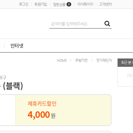
로그인
회원가입
마이페이지
고객센터
찜한상품
0
인터넷
주방가전
전기레인지
HOME
최근 본
없음
화구
 (블랙)
제휴카드할인
4,000
원