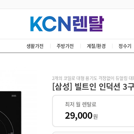
생활가전
주방가전
계절/환경
정수기
2개의 코일로 대형 용기도 걱정없이 듀얼링 대
[삼성] 빌트인 인덕션 3구
최저 월 렌탈료
29,000
원