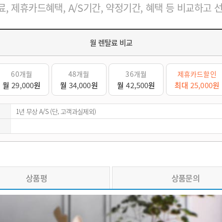
, 제휴카드혜택, A/S기간, 약정기간, 혜택 등 비교하고 
월 렌탈료 비교
60개월
48개월
36개월
제휴카드할인
월
29,000
원
월
34,000
원
월
42,500
원
최대
25,000
원
1년 무상 A/S (단, 고객과실제외)
상품평
상품문의