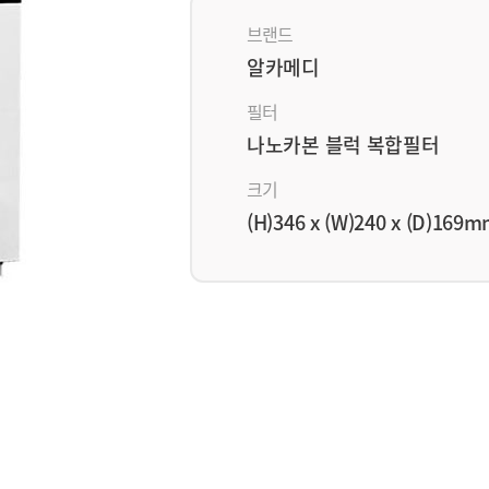
브랜드
알카메디
필터
나노카본 블럭 복합필터
크기
(H)346 x (W)240 x (D)169