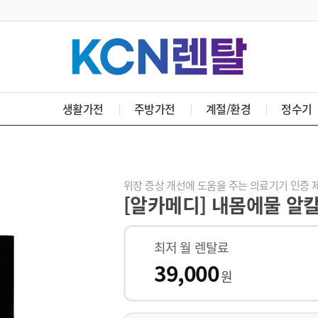
생활가전
주방가전
계절/환경
정수기
위장 증상 개선에 도움을 주는 의료기기 인증 
[알카메디] 내몸에물 알칼
최저 월 렌탈료
39,000
원