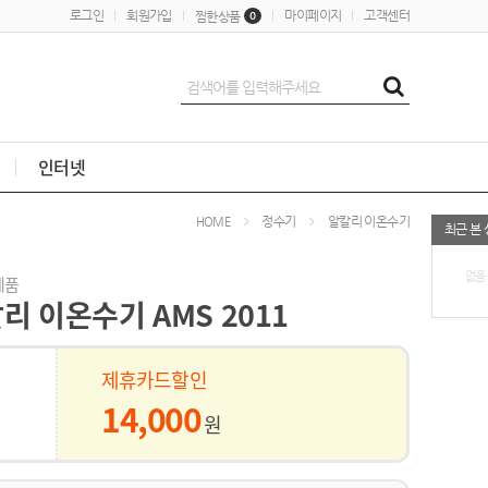
로그인
회원가입
마이페이지
고객센터
찜한상품
0
인터넷
정수기
알칼리 이온수기
HOME
최근 본
없음
제품
리 이온수기 AMS 2011
제휴카드할인
14,000
원