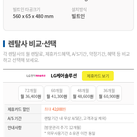
빌트인 타공크기
설치방식
560 x 65 x 480 mm
빌트인
렌탈사 비교·선택
각 렌탈사의 월 렌탈료, 제휴카드혜택, A/S기간, 약정기간, 혜택 등 비교
하고 선택해 보세요.
LG케어솔루션
제휴카드 보기
72개월
60개월
48개월
36개월
월
36,400
원
월
41,300
원
월
48,600
원
월
60,900
원
제휴카드 할인
최대
42,000
원
A/S 기간
렌탈기간 내 무상 A/S(단, 고객과실 제외)
안내사항
[방문관리 주기: 12개월]
* 의무사용기간 소유권 이전 동일