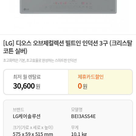
[LG] 디오스 오브제컬렉션 빌트인 인덕션 3구 (크리스탈
코튼 실버)
초고화력은 기본, 초고효율로 완성하는 스마트한 인덕션
최저 월 렌탈료
제휴카드할인
30,600
0
원
원
브랜드
모델명
LG케어솔루션
BEI3ASS4E
크기(가로 x 세로 x 높이)
무게
575 x 59 x 515 mm
10.1 kg