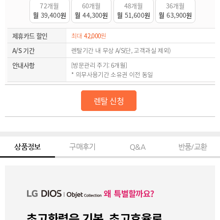
72개월
60개월
48개월
36개월
월
39,400
원
월
44,300
원
월
51,600
원
월
63,900
원
제휴카드 할인
최대
42,000
원
A/S 기간
렌탈기간 내 무상 A/S(단, 고객과실 제외)
안내사항
[방문관리 주기: 6개월]
* 의무사용기간 소유권 이전 동일
렌탈 신청
상품정보
구매후기
Q&A
반품/교환