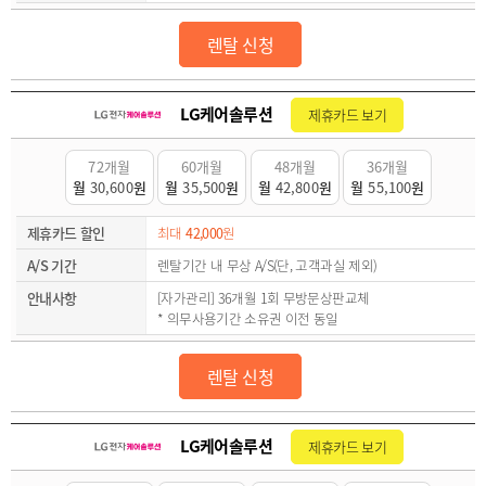
렌탈 신청
LG케어솔루션
제휴카드 보기
72개월
60개월
48개월
36개월
월
30,600
원
월
35,500
원
월
42,800
원
월
55,100
원
제휴카드 할인
최대
42,000
원
A/S 기간
렌탈기간 내 무상 A/S(단, 고객과실 제외)
안내사항
[자가관리] 36개월 1회 무방문상판교체
* 의무사용기간 소유권 이전 동일
렌탈 신청
LG케어솔루션
제휴카드 보기