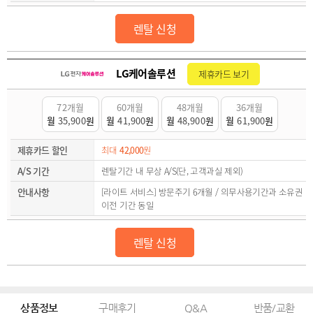
렌탈 신청
LG케어솔루션
제휴카드 보기
72개월
60개월
48개월
36개월
월
35,900
원
월
41,900
원
월
48,900
원
월
61,900
원
제휴카드 할인
최대
42,000
원
A/S 기간
렌탈기간 내 무상 A/S(단, 고객과실 제외)
안내사항
[라이트 서비스] 방문주기 6개월 / 의무사용기간과 소유권
이전 기간 동일
렌탈 신청
상품정보
구매후기
Q&A
반품/교환