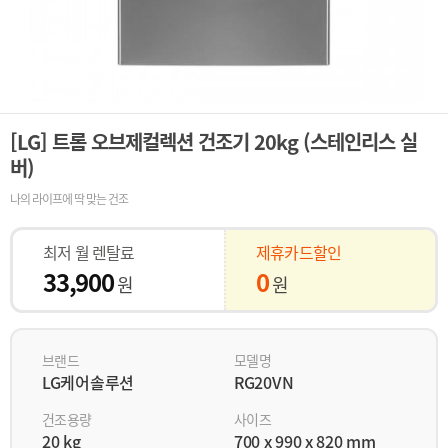
[LG] 트롬 오브제컬렉션 건조기 20kg (스테인리스 실
버)
나의 라이프에 딱 맞는 건조
최저 월 렌탈료
제휴카드할인
33,900
0
원
원
브랜드
모델명
LG케어솔루션
RG20VN
건조용량
사이즈
20 kg
700 x 990 x 820 mm