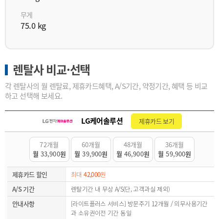
무게
75.0 kg
렌탈사 비교·선택
각 렌탈사의 월 렌탈료, 제휴카드혜택, A/S기간, 약정기간, 혜택 등 비교
하고 선택해 보세요.
LG케어솔루션
제휴카드 보기
72개월
60개월
48개월
36개월
월
33,900
원
월
39,900
원
월
46,900
원
월
59,900
원
제휴카드 할인
최대
42,000
원
A/S 기간
렌탈기간 내 무상 A/S(단, 고객과실 제외)
안내사항
[라이트플러스 서비스] 방문주기 12개월 / 의무사용기간
과 소유권이전 기간 동일