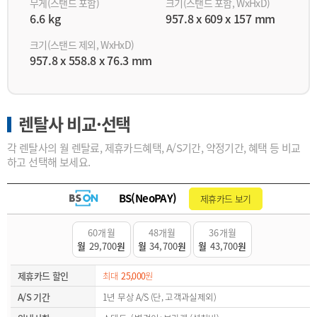
무게(스탠드 포함)
크기(스탠드 포함, WxHxD)
6.6 kg
957.8 x 609 x 157 mm
크기(스탠드 제외, WxHxD)
957.8 x 558.8 x 76.3 mm
렌탈사 비교·선택
각 렌탈사의 월 렌탈료, 제휴카드혜택, A/S기간, 약정기간, 혜택 등 비교
하고 선택해 보세요.
BS(NeoPAY)
제휴카드 보기
60개월
48개월
36개월
월
29,700
원
월
34,700
원
월
43,700
원
제휴카드 할인
최대
25,000
원
A/S 기간
1년 무상 A/S (단, 고객과실제외)